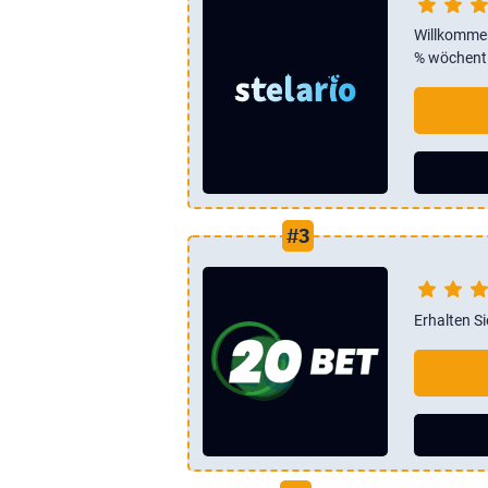
Willkommen
% wöchent
Erhalten Si