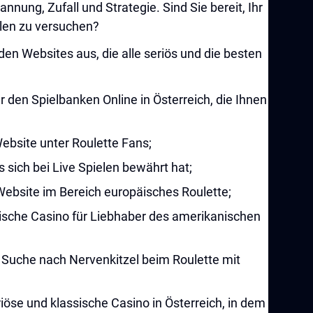
nung, Zufall und Strategie. Sind Sie bereit, Ihr
elen zu versuchen?
den Websites aus, die alle seriös und die besten
er den Spielbanken Online in Österreich, die Ihnen
Website unter Roulette Fans;
as sich bei Live Spielen bewährt hat;
Website im Bereich europäisches Roulette;
hische Casino für Liebhaber des amerikanischen
Suche nach Nervenkitzel beim Roulette mit
öse und klassische Casino in Österreich, in dem