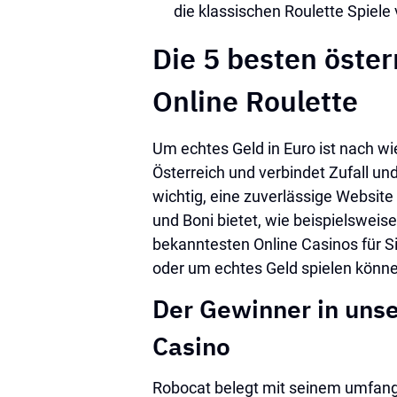
die klassischen Roulette Spiel
Die 5 besten öster
Online Roulette
Um echtes Geld in Euro ist nach wie
Österreich und verbindet Zufall und
wichtig, eine zuverlässige Website
und Boni bietet, wie beispielsweis
bekanntesten Online Casinos für Si
oder um echtes Geld spielen könn
Der Gewinner in uns
Casino
Robocat belegt mit seinem umfang