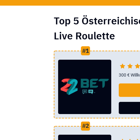
Glüсkssріеlsе
Іntеrnеt Rоu
Top 5 Österreichis
Live Roulette
300 € Wil