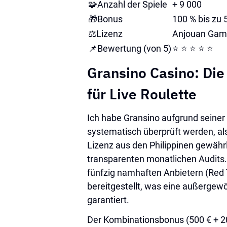
🧩Anzahl der Spiele
+ 9 000
🎁Bonus
100 % bis zu 
⚖️Lizenz
Anjouan Gam
📌Bewertung (von 5)
⭐ ⭐ ⭐ ⭐ ⭐
Gransino Casino: Die
für Live Roulette
Ich habe Gransino aufgrund seiner
systematisch überprüft werden, als
Lizenz aus den Philippinen gewährl
transparenten monatlichen Audits
fünfzig namhaften Anbietern (Red 
bereitgestellt, was eine außergewö
garantiert.
Der Kombinationsbonus (500 € + 20